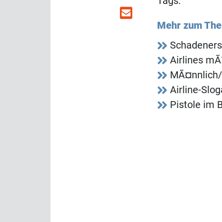
Tags:
Mehr zum Th
Schadeners
Airlines m
MÃ¤nnlich/
Airline-Slo
Pistole im 