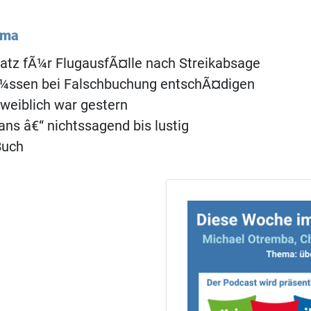
ema
atz fÃ¼r FlugausfÃ¤lle nach Streikabsage
Ã¼ssen bei Falschbuchung entschÃ¤digen
weiblich war gestern
gans â€“ nichtssagend bis lustig
Buch