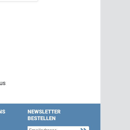
us
NS
NEWSLETTER
BESTELLEN
s on Facebook
w us on Twitter