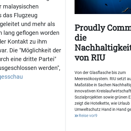
r malaysischen
s das Flugzeug
geleitet und mehr als
Proudly Comm
n lang geflogen worden
die
der Kontakt zu ihm
Nachhaltigkeit
r. Die "Möglichkeit der
von RIU
rch eine dritte Partei"
ausgeschlossen werden",
Von der Glasflasche bis zum
gesschau
Meeresökosystem. RIU setzt au
Maßstäbe in Sachen Nachhaltig
innovativen Kreislaufwirtschaf
Sozialprojekten sowie grünen 
zeigt die Hotelkette, wie Urlaub
Umweltschutz Hand in Hand g
Reise vor9