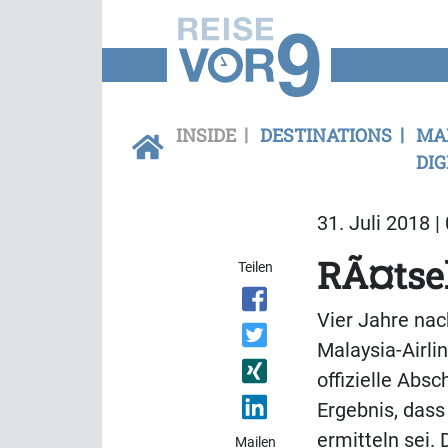
INSIDE
DESTINATIONS
MA
DIG
31. Juli 2018 |
RÃ¤tse
Teilen
Vier Jahre na
Malaysia-Airl
offizielle Abs
Ergebnis, dass
ermitteln sei. 
Mailen