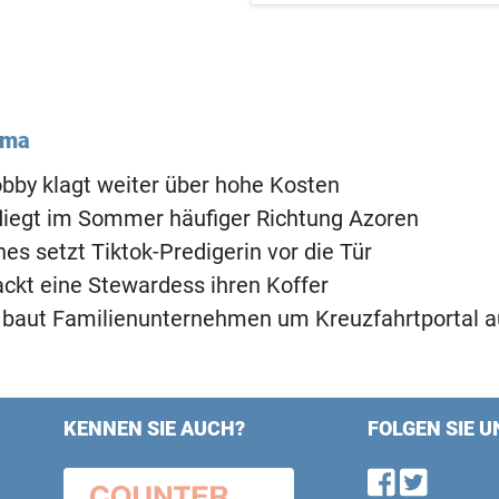
ema
obby klagt weiter über hohe Kosten
fliegt im Sommer häufiger Richtung Azoren
nes setzt Tiktok-Predigerin vor die Tür
ackt eine Stewardess ihren Koffer
 baut Familienunternehmen um Kreuzfahrtportal a
KENNEN SIE AUCH?
FOLGEN SIE U
Find u
Follo