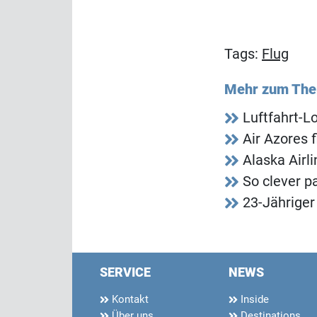
Tags:
Flug
Mehr zum Th
Luftfahrt-L
Air Azores 
Alaska Airli
So clever p
23-Jähriger
SERVICE
NEWS
Kontakt
Inside
Über uns
Destinations