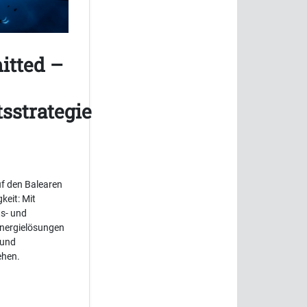
itted –
sstrategie
f den Balearen
keit: Mit
ts- und
Energielösungen
 und
ehen.