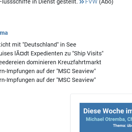
lussschiffe in Dienst gestellt.
FVW
(Abo)
ema
ticht mit "Deutschland" in See
uises lÃ¤dt Expedienten zu "Ship Visits"
eedereien dominieren Kreuzfahrtmarkt
rn-Impfungen auf der "MSC Seaview"
rn-Impfungen auf der "MSC Seaview"