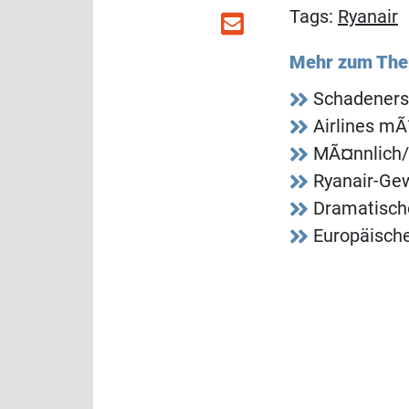
Tags:
Ryanair
Mehr zum Th
Schadeners
Airlines m
MÃ¤nnlich/
Ryanair-Gew
Dramatische
Europäische