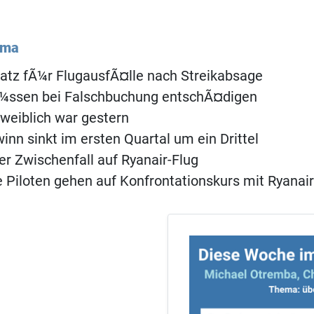
ema
atz fÃ¼r FlugausfÃ¤lle nach Streikabsage
Ã¼ssen bei Falschbuchung entschÃ¤digen
weiblich war gestern
inn sinkt im ersten Quartal um ein Drittel
r Zwischenfall auf Ryanair-Flug
 Piloten gehen auf Konfrontationskurs mit Ryanair