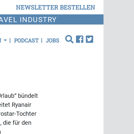
NEWSLETTER BESTELLEN
AVEL INDUSTRY
N
PODCAST
JOBS
Urlaub“ bündelt
eitet Ryanair
rostar-Tochter
 die für den
h