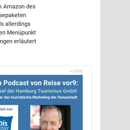
zum Amazon des
isepaketen
s allerdings
 den Menüpunkt
ngen erläutert
ANZEIGE