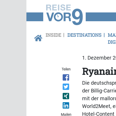
INSIDE
DESTINATIONS
MA
DIG
1. Dezember 20
Ryanair
Teilen
Die deutschspr
der Billig-Carr
mit der mallor
World2Meet, e
Hotel-Content 
Mailen