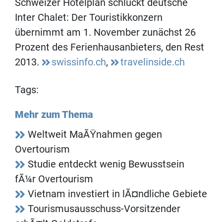
Schweizer Hotelplan schluckt deutsche
Inter Chalet: Der Touristikkonzern
übernimmt am 1. November zunächst 26
Prozent des Ferienhausanbieters, den Rest
2013.
swissinfo.ch
,
travelinside.ch
Tags:
Mehr zum Thema
Weltweit MaÃŸnahmen gegen
Overtourism
Studie entdeckt wenig Bewusstsein
fÃ¼r Overtourism
Vietnam investiert in lÃ¤ndliche Gebiete
Tourismusausschuss-Vorsitzender