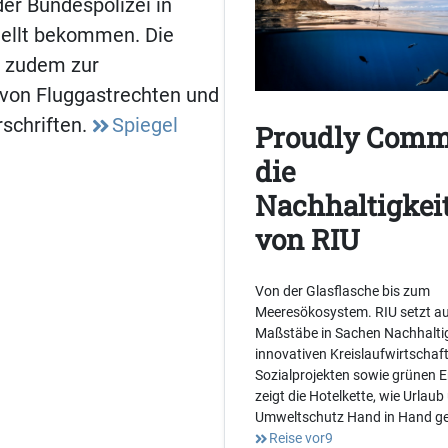
der Bundespolizei in
ellt bekommen. Die
n zudem zur
von Fluggastrechten und
schriften.
Spiegel
Proudly Comm
die
Nachhaltigkeit
von RIU
Von der Glasflasche bis zum
Meeresökosystem. RIU setzt au
Maßstäbe in Sachen Nachhaltig
innovativen Kreislaufwirtschaf
Sozialprojekten sowie grünen 
zeigt die Hotelkette, wie Urlaub
Umweltschutz Hand in Hand g
Reise vor9