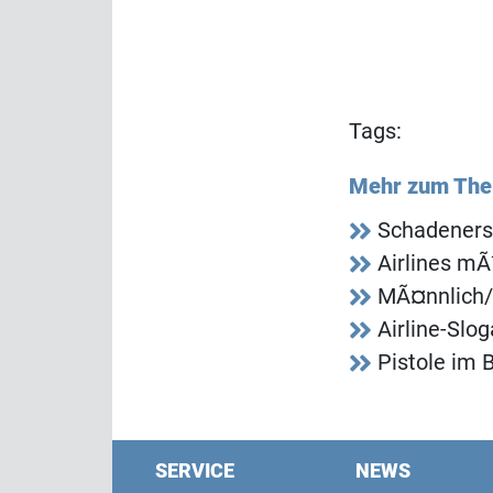
Tags:
Mehr zum Th
Schadeners
Airlines m
MÃ¤nnlich/
Airline-Slo
Pistole im 
SERVICE
NEWS