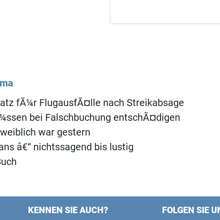
ema
atz fÃ¼r FlugausfÃ¤lle nach Streikabsage
Ã¼ssen bei Falschbuchung entschÃ¤digen
weiblich war gestern
gans â€“ nichtssagend bis lustig
Buch
KENNEN SIE AUCH?
FOLGEN SIE U