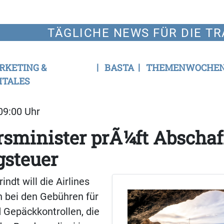
TÄGLICHE NEWS FÜR DIE TR
RKETING &
BASTA
THEMENWOCHE
ITALES
 09:00 Uhr
rsminister prÃ¼ft Abscha
gsteuer
ndt will die Airlines
h bei den Gebühren für
 Gepäckkontrollen, die