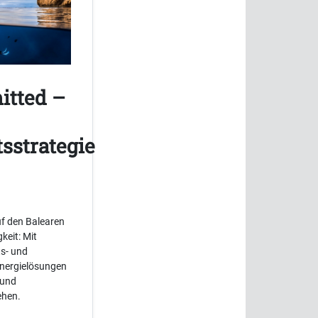
itted –
sstrategie
f den Balearen
keit: Mit
ts- und
Energielösungen
 und
ehen.