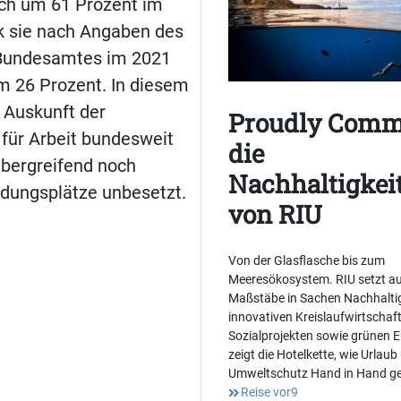
uch um 61 Prozent im
k sie nach Angaben des
 Bundesamtes im 2021
m 26 Prozent. In diesem
 Auskunft der
Proudly Comm
für Arbeit bundesweit
die
bergreifend noch
Nachhaltigkeit
ldungsplätze unbesetzt.
von RIU
Von der Glasflasche bis zum
Meeresökosystem. RIU setzt au
Maßstäbe in Sachen Nachhaltig
innovativen Kreislaufwirtschaf
Sozialprojekten sowie grünen 
zeigt die Hotelkette, wie Urlaub
Umweltschutz Hand in Hand g
Reise vor9