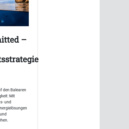
itted –
sstrategie
f den Balearen
keit: Mit
ts- und
Energielösungen
 und
ehen.