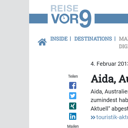
INSIDE
DESTINATIONS
MA
DIG
4. Februar 201
Aida, A
Teilen
Aida, Australi
zumindest habe
Aktuell" abges
touristik-akt
Mailen