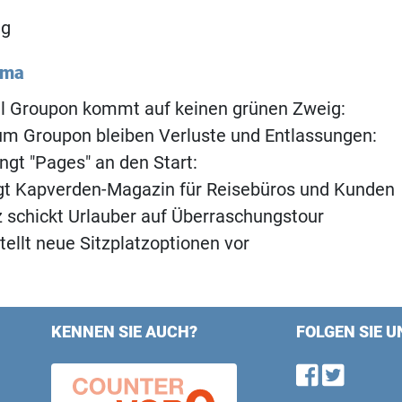
ng
ema
al Groupon kommt auf keinen grünen Zweig:
m Groupon bleiben Verluste und Entlassungen:
ngt "Pages" an den Start:
ngt Kapverden-Magazin für Reisebüros und Kunden
 schickt Urlauber auf Überraschungstour
tellt neue Sitzplatzoptionen vor
KENNEN SIE AUCH?
FOLGEN SIE U
Find u
Follo