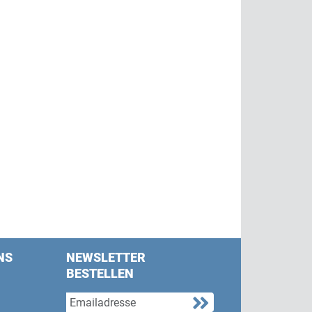
NS
NEWSLETTER
BESTELLEN
s on Facebook
w us on Twitter