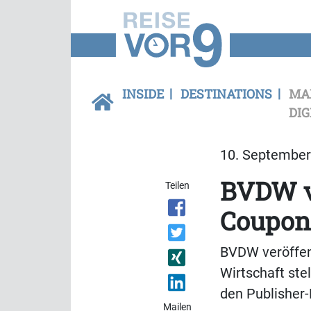
INSIDE
DESTINATIONS
MA
DIG
10. September 
BVDW ve
Teilen
Coupon
BVDW veröffent
Wirtschaft ste
den Publisher-
Mailen