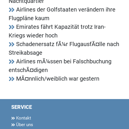
Nachtquartier
Airlines der Golfstaaten verändern ihre
Flugpläne kaum
Emirates fährt Kapazität trotz Iran-
Kriegs wieder hoch
Schadenersatz fÃ¼r FlugausfÃ¤lle nach
Streikabsage
Airlines mÃ¼ssen bei Falschbuchung
entschÃ¤digen
MÃ¤nnlich/weiblich war gestern
SERVICE
Kontakt
Über uns