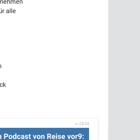
ernehmen
r alle
n
ck
ANZEIGE