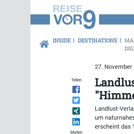
INSIDE
DESTINATIONS
MA
DIG
27. November 
Landlus
Teilen
"Himme
Landlust-Verl
um naturnahes
erscheint das
Mailen