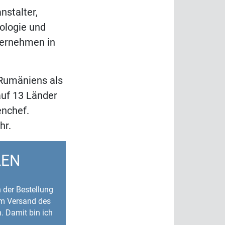
nstalter,
nologie und
ternehmen in
 Rumäniens als
auf 13 Länder
enchef.
hr.
LEN
n der Bestellung
um Versand des
. Damit bin ich