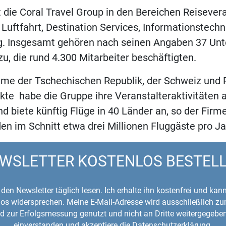
t die Coral Travel Group in den Bereichen Reisevera
Luftfahrt, Destination Services, Informationstech
tig. Insgesamt gehören nach seinen Angaben 37 Un
u, die rund 4.300 Mitarbeiter beschäftigten.
hme der Tschechischen Republik, der Schweiz und
te habe die Gruppe ihre Veranstalteraktivitäten 
d biete künftig Flüge in 40 Länder an, so der Firm
en im Schnitt etwa drei Millionen Fluggäste pro Ja
WSLETTER KOSTENLOS BESTEL
den Newsletter täglich lesen. Ich erhalte ihn kostenfrei und kan
mlos widersprechen. Meine E-Mail-Adresse wird ausschließlich z
d zur Erfolgsmessung genutzt und nicht an Dritte weitergegeben
einverstanden und akzeptiere die Datenschutzerklärung.