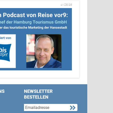
ANZEIGE
NS
NEWSLETTER
BESTELLEN
s on Facebook
w us on Twitter