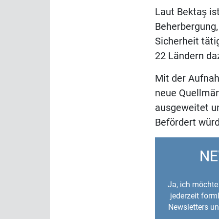
Laut Bektaş is
Beherbergung, 
Sicherheit tä
22 Ländern daz
Mit der Aufna
neue Quellmärk
ausgeweitet un
Befördert würd
NE
Ja, ich möchte 
jederzeit for
Newsletters un