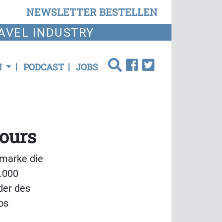
NEWSLETTER BESTELLEN
AVEL INDUSTRY
N
PODCAST
JOBS
tours
smarke die
5.000
der des
os