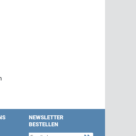
n
NS
NEWSLETTER
BESTELLEN
s on Facebook
w us on Twitter