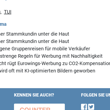
g
,
TUI
ema
ner Stammkundin unter die Haut
ner Stammkundin unter die Haut
igene Gruppenreisen für mobile Verkäufer
 strenge Regeln für Werbung mit Nachhaltigkeit
cht rügt Eurowings-Werbung zu CO2-Kompensatio
wird oft mit KI-optimierten Bildern geworben
KENNEN SIE AUCH?
FOLGEN SIE U
Find u
Follo