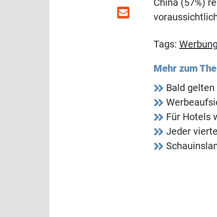
China (57%) re
voraussichtlic
Tags:
Werbun
Mehr zum Th
Bald gelten
Werbeaufsi
Für Hotels 
Jeder viert
Schauinsla