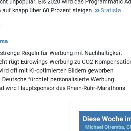
cht unpopulär. Bis 2020 wird das Programmatic Ad
h auf knapp über 60 Prozent steigen.
Statista
g
ema
 strenge Regeln für Werbung mit Nachhaltigkeit
cht rügt Eurowings-Werbung zu CO2-Kompensatio
wird oft mit KI-optimierten Bildern geworben
e Deutsche fürchtet personalisierte Werbung
nd wird Hauptsponsor des Rhein-Ruhr-Marathons