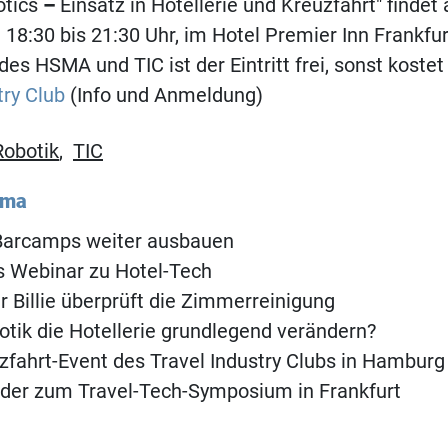
otics
–
Einsatz in Hotellerie und Kreuzfahrt" finde
n 18:30 bis 21:30 Uhr, im Hotel Premier Inn Frankfu
des HSMA und TIC ist der Eintritt frei, sonst kostet
try Club
(Info und Anmeldung)
Robotik
,
TIC
ema
Barcamps weiter ausbauen
s Webinar zu Hotel-Tech
r Billie überprüft die Zimmerreinigung
otik die Hotellerie grundlegend verändern?
fahrt-Event des Travel Industry Clubs in Hamburg
eder zum Travel-Tech-Symposium in Frankfurt