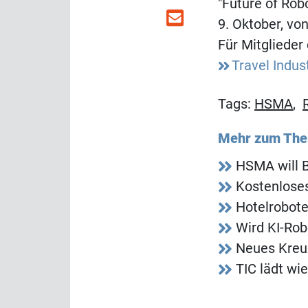
"Future of Rob
9. Oktober, vo
Für Mitglieder 
Travel Indus
Tags:
HSMA
,
Mehr zum Th
HSMA will 
Kostenlose
Hotelrobote
Wird KI-Rob
Neues Kreuz
TIC lädt wi