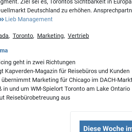
egment. Ziel sei es, Torontos Sichtbarkeit in Europ
Quellmarkt Deutschland zu erhöhen. Ansprechpart
Lieb Management
ada
,
Toronto
,
Marketing
,
Vertrieb
ema
cing geht in zwei Richtungen
ngt Kapverden-Magazin für Reisebüros und Kunden
 übernimmt Marketing für Chicago im DACH-Mark
ß in und um WM-Spielort Toronto am Lake Ontario
ut Reisebürobetreuung aus