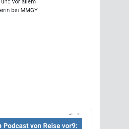
a und vor allem
nerin bei MMGY
t
ANZEIGE