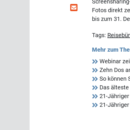
Screensharing
Fotos direkt z
bis zum 31. D
Tags:
Reisebü
Mehr zum Th
Webinar zei
Zehn Dos an
So können S
Das älteste
21-Jähriger
21-Jähriger