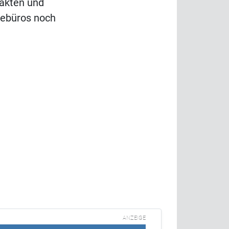
Fakten und
isebüros noch
ANZEIGE