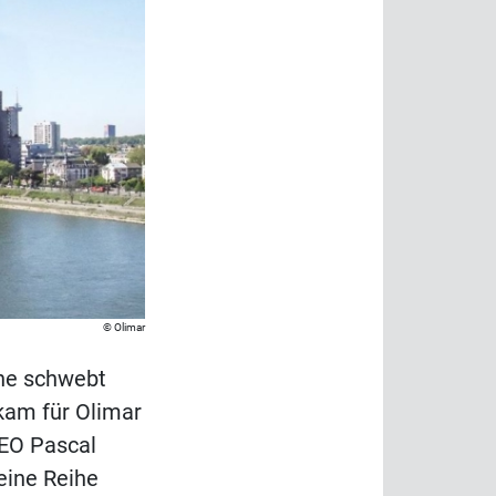
Olimar
che schwebt
kam für Olimar
CEO Pascal
eine Reihe