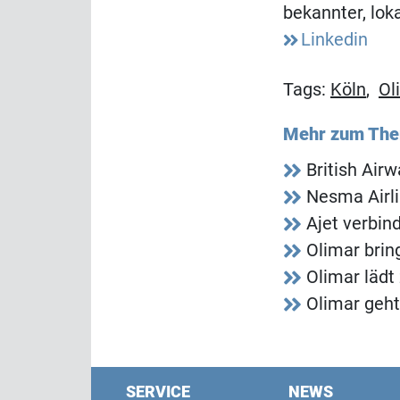
bekannter, lok
Linkedin
Tags:
Köln
,
Ol
Mehr zum Th
British Air
Nesma Airli
Ajet verbin
Olimar bri
Olimar lädt
Olimar geht
SERVICE
NEWS