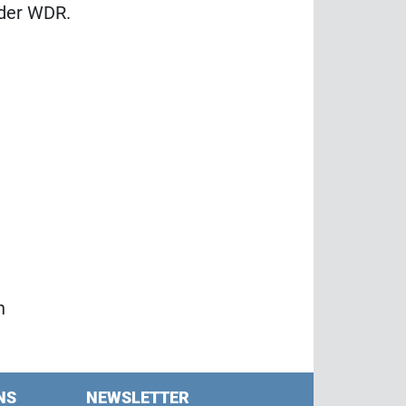
 der WDR.
n
NS
NEWSLETTER