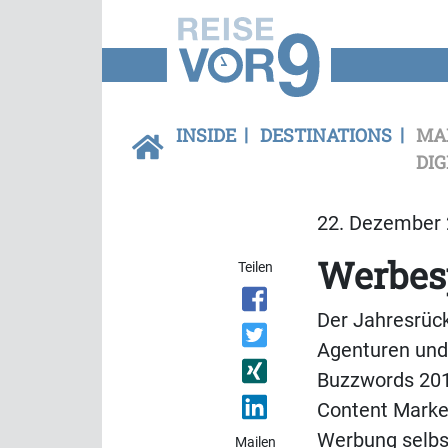
INSIDE
DESTINATIONS
MA
DIG
22. Dezember 
Werbes
Teilen
Der Jahresrück
Agenturen und 
Buzzwords 201
Content Market
Werbung selbst
Mailen