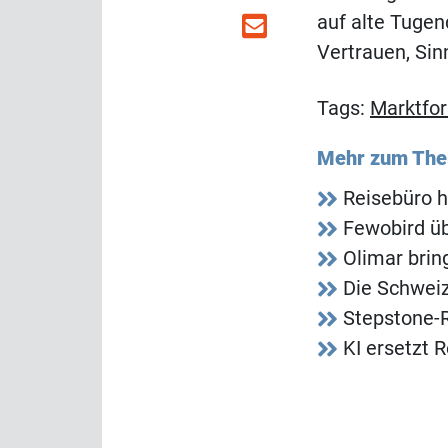
auf alte Tugen
Vertrauen, Sin
Tags:
Marktfo
Mehr zum Th
Reisebüro h
Fewobird ü
Olimar bri
Die Schweiz
Stepstone-R
KI ersetzt 