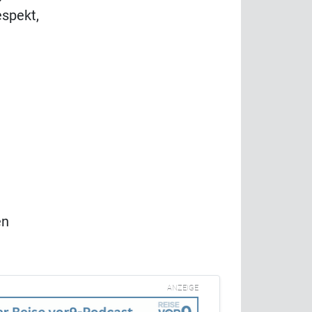
spekt,
en
ANZEIGE