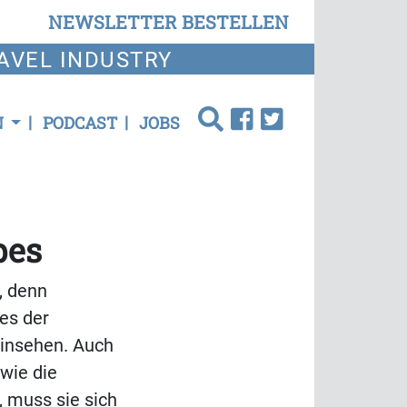
NEWSLETTER BESTELLEN
AVEL INDUSTRY
N
PODCAST
JOBS
pes
, denn
es der
Hinsehen. Auch
 wie die
 muss sie sich