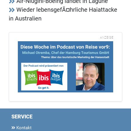
Air-Niugini-Boeing landet in Lagune
Wieder lebensgefÃ¤hrliche Haiattacke
in Australien
ANZEIGE
SERVICE
Kontakt