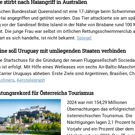
e stirbt nach Haiangriff in Australien
ischen Bundesstaat Queensland ist eine 17-Jährige beim Schwimme
ai angegriffen und getötet worden. Das Tier attackierte sie am sp
vor der Sandinsel Bribie Island in der Nähe von Brisbane rund 100
nt. Die junge Frau war selbst im örtlichen Rettungsschwimmerclub 
rt es sich handelte, ist nicht bekannt.
Spiegel
ine soll Uruguay mit umliegenden Staaten verbinden
lle Startschuss für die Gründung der neuen Fluggesellschaft Socied
 ist erfolgt. Mit Hilfe eines Wetleases von sechs Air-Baltic-Maschin
Carrier Uruguays abheben. Erste Ziele sind Argentinien, Brasilien, Ch
irliners
,
Aerotelegraph
tungsrekord für Österreichs Tourismus
2024 war mit 154,29 Millionen
Übernachtungen das erfolgreichst
österreichischen Tourismus. Die
Nächtigungen lagen 2,1 Prozent h
Vorjahr und ein Prozent über dem