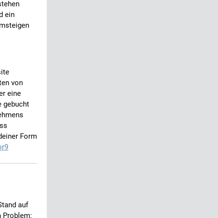
stehen
d ein
Umsteigen
ite
ten von
er eine
e gebucht
nehmens
ass
deiner Form
or9
Stand auf
n Problem: