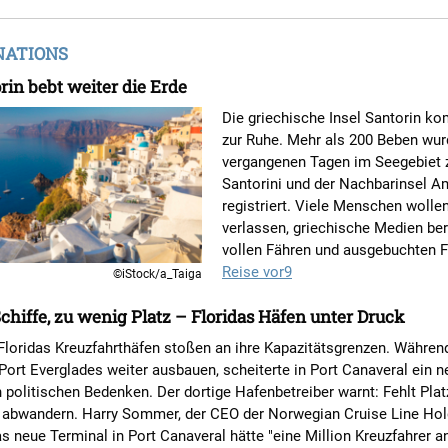
NATIONS
rin bebt weiter die Erde
Die griechische Insel Santorin k
zur Ruhe. Mehr als 200 Beben wur
vergangenen Tagen im Seegebiet
Santorini und der Nachbarinsel 
registriert. Viele Menschen wollen
verlassen, griechische Medien be
vollen Fähren und ausgebuchten F
Reise vor9
©iStock/a_Taiga
chiffe, zu wenig Platz – Floridas Häfen unter Druck
Floridas Kreuzfahrthäfen stoßen an ihre Kapazitätsgrenzen. Währen
ort Everglades weiter ausbauen, scheiterte in Port Canaveral ein 
 politischen Bedenken. Der dortige Hafenbetreiber warnt: Fehlt Plat
 abwandern. Harry Sommer, der CEO der Norwegian Cruise Line Hol
as neue Terminal in Port Canaveral hätte "eine Million Kreuzfahrer 