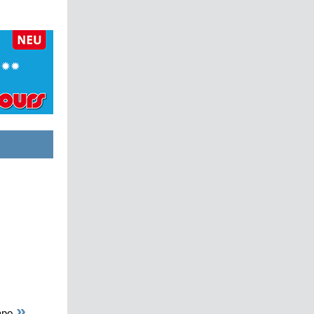
»
empo