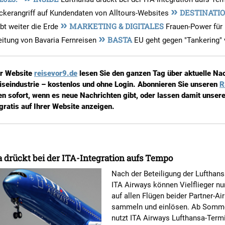
»
DESTINATI
ckerangriff auf Kundendaten von Alltours-Websites
»
MARKETING & DIGITALES
bt weiter die Erde
Frauen-Power für
»
BASTA
eitung von Bavaria Fernreisen
EU geht gegen "Tankering" 
er Website
reisevor9.de
lesen Sie den ganzen Tag über aktuelle Na
iseindustrie – kostenlos und ohne Login. Abonnieren Sie unseren
R
en sofort, wenn es neue Nachrichten gibt, oder lassen damit unsere
gratis auf Ihrer Website anzeigen.
 drückt bei der ITA-Integration aufs Tempo
Nach der Beteiligung der Lufthan
ITA Airways können Vielflieger n
auf allen Flügen beider Partner-Air
sammeln und einlösen. Ab Somm
nutzt ITA Airways Lufthansa-Termi