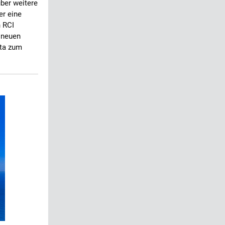
über weitere
er eine
n RCI
t neuen
sta zum