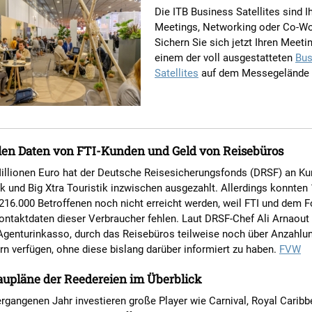
Die ITB Business Satellites sind Ih
Meetings, Networking oder Co-Wo
Sichern Sie sich jetzt Ihren Meeti
einem der voll ausgestatteten
Bus
Satellites
auf dem Messegelände
len Daten von FTI-Kunden und Geld von Reisebüros
illionen Euro hat der Deutsche Reisesicherungsfonds (DRSF) an K
ik und Big Xtra Touristik inzwischen ausgezahlt. Allerdings konnten
216.000 Betroffenen noch nicht erreicht werden, weil FTI und dem 
ontaktdaten dieser Verbraucher fehlen. Laut DRSF-Chef Ali Arnaout 
Agenturinkasso, durch das Reisebüros teilweise noch über Anzahlu
n verfügen, ohne diese bislang darüber informiert zu haben.
FVW
aupläne der Reedereien im Überblick
rgangenen Jahr investieren große Player wie Carnival, Royal Carib