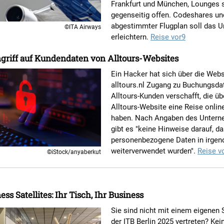
Frankfurt und München, Lounges 
gegenseitig offen. Codeshares un
abgestimmter Flugplan soll das 
©ITA Airways
erleichtern.
Reise vor9
griff auf Kundendaten von Alltours-Websites
Ein Hacker hat sich über die Webs
alltours.nl Zugang zu Buchungsda
Alltours-Kunden verschafft, die üb
Alltours-Website eine Reise onlin
haben. Nach Angaben des Unter
gibt es "keine Hinweise darauf, d
personenbezogene Daten in irgen
weiterverwendet wurden".
Reise v
©iStock/anyaberkut
ss Satellites: Ihr Tisch, Ihr Business
Sie sind nicht mit einem eigenen 
der ITB Berlin 2025 vertreten? Kei