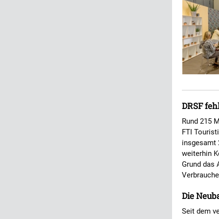
DRSF feh
Rund 215 M
FTI Tourist
insgesamt 
weiterhin K
Grund das 
Verbraucher
Die Neub
Seit dem ve