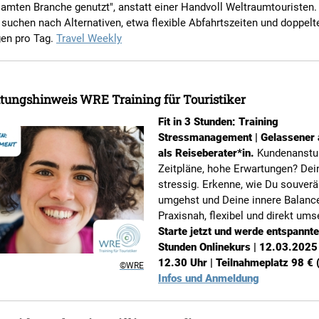
amten Branche genutzt", anstatt einer Handvoll Weltraumtouristen.
suchen nach Alternativen, etwa flexible Abfahrtszeiten und doppelt
gen pro Tag.
Travel Weekly
tungshinweis WRE Training für Touristiker
Fit in 3 Stunden: Training
Stressmanagement | Gelassener 
als Reiseberater*in.
Kundenanstu
Zeitpläne, hohe Erwartungen? Dein
stressig. Erkenne, wie Du souver
umgehst und Deine innere Balanc
Praxisnah, flexibel und direkt ums
Starte jetzt und werde entspannte
Stunden Onlinekurs | 12.03.2025
12.30 Uhr | Teilnahmeplatz 98 € (
©WRE
Infos und Anmeldung