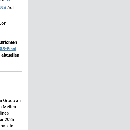
ONS
Auf
vor
chrichten
SS-Feed
 aktuellen
sa Group an
un Meilen
lines
er 2025
nals in