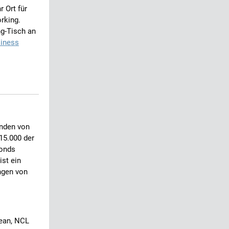
r Ort für
rking.
ng-Tisch an
iness
unden von
 15.000 der
Fonds
ist ein
ngen von
bean, NCL