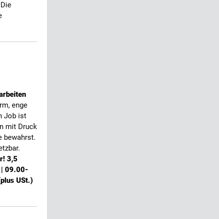
 Die
e
arbeiten
rm, enge
 Job ist
än mit Druck
e bewahrst.
etzbar.
r! 3,5
 | 09.00-
plus USt.)