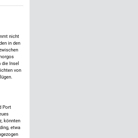
ommt nicht
den in den
 zwischen
Amorgos
 die Insel
richten von
lügen.
d Port
neues
z, könnten
ding, etwa
angezogen