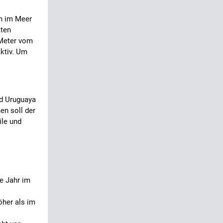
n im Meer
äten
 Meter vom
aktiv. Um
ad Uruguaya
en soll der
ile und
e Jahr im
öher als im