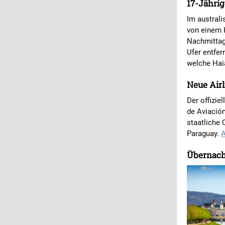
17-Jährig
Im austral
von einem H
Nachmittag 
Ufer entfer
welche Haia
Neue Airl
Der offizie
de Aviación
staatliche 
Paraguay.
A
Übernach