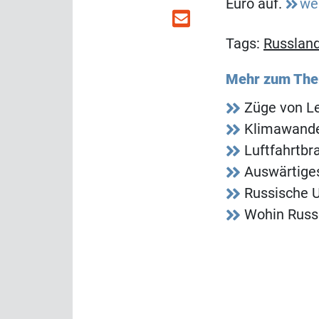
Euro auf.
we
Tags:
Russlan
Mehr zum Th
Züge von Le
Klimawandel
Luftfahrtbr
Auswärtiges
Russische U
Wohin Russ