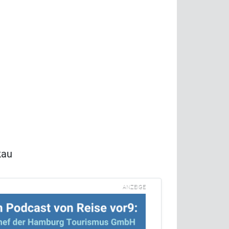
kau
ANZEIGE