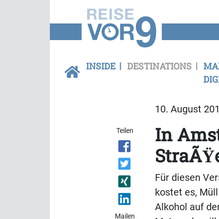
INSIDE
DESTINATIONS
MA
DIG
10. August 201
In Amst
Teilen
StraÃŸe
Für diesen Ver
kostet es, Mül
Alkohol auf de
Mailen