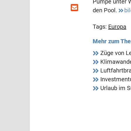
Pumpe unter W
den Pool.
bi
Tags:
Europa
Mehr zum Th
Züge von Le
Klimawandel
Luftfahrtbr
Investment
Urlaub im S