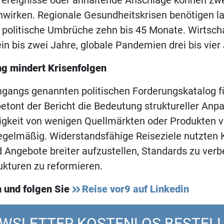
orereignisse oder anhaltende Anschläge können zw
chwirken. Regionale Gesundheitskrisen benötigen 
 politische Umbrüche zehn bis 45 Monate. Wirtsch
in bis zwei Jahre, globale Pandemien drei bis vier
ng mindert Krisenfolgen
gangs genannten politischen Forderungskatalog fü
betont der Bericht die Bedeutung struktureller Anp
igkeit von wenigen Quellmärkten oder Produkten v
egelmäßig. Widerstandsfähige Reiseziele nutzten K
Angebote breiter aufzustellen, Standards zu ver
kturen zu reformieren.
 und folgen Sie
Reise vor9 auf Linkedin
WSLETTER KOSTENLOS BESTEL