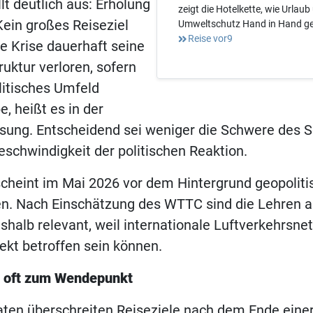
lt deutlich aus: Erholung
zeigt die Hotelkette, wie Urlaub
 Kein großes Reiseziel
Umweltschutz Hand in Hand g
Reise vor9
e Krise dauerhaft seine
ruktur verloren, sofern
olitisches Umfeld
, heißt es in der
ng. Entscheidend sei weniger die Schwere des Sc
eschwindigkeit der politischen Reaktion.
scheint im Mai 2026 vor dem Hintergrund geopoliti
n. Nach Einschätzung des WTTC sind die Lehren a
shalb relevant, weil internationale Luftverkehrsne
ekt betroffen sein können.
 oft zum Wendepunkt
en überschreiten Reiseziele nach dem Ende einer 