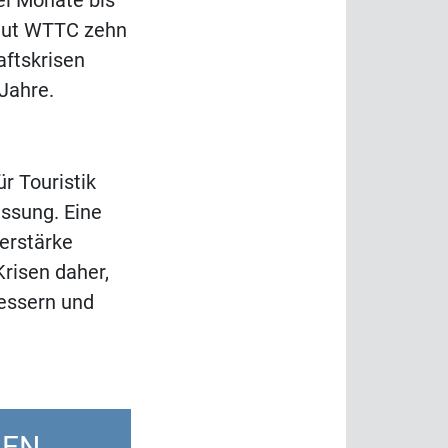
ei Monate bis
laut WTTC zehn
aftskrisen
 Jahre.
r Touristik
assung. Eine
erstärke
risen daher,
bessern und
LEN