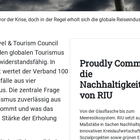
vor der Krise, doch in der Regel erholt sich die globale Reiseindus
el & Tourism Council
den globalen Tourismus
Proudly Comm
 widerstandsfähig. In
t wertet der Verband 100
die
fälle aus vier
Nachhaltigkeit
s. Die zentrale Frage
von RIU
rismus zuverlässig aus
kommt und was das
Von der Glasflasche bis zum
 Stärke der Erholung
Meeresökosystem. RIU setzt au
Maßstäbe in Sachen Nachhaltig
innovativen Kreislaufwirtschaf
Sozialprojekten sowie grünen 