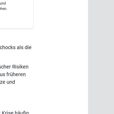
 und
ehen.
hocks als die
scher Risiken
us früheren
tze und
Krise häufig