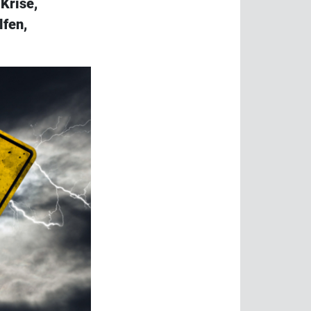
Krise,
lfen,