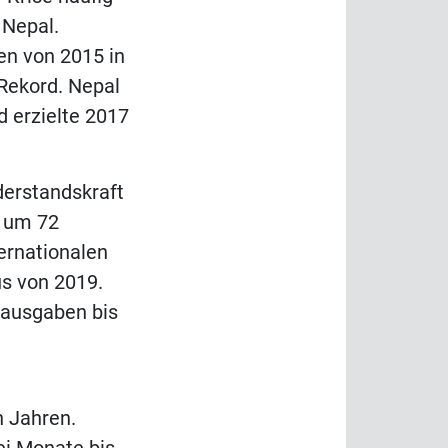
 Nepal.
en von 2015 in
 Rekord. Nepal
 erzielte 2017
derstandskraft
t um 72
ternationalen
us von 2019.
rausgaben bis
n Jahren.