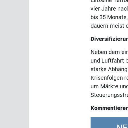
Einzelne Terr
vier Jahre na
bis 35 Monate,
dauern meist e
Diversifizieru
Neben dem ein
und Luftfahrt 
starke Abhäng
Krisenfolgen r
um Märkte und 
Steuerungsstru
Kommentieren
NE