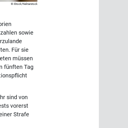
iStock/Nektarstock
orien
szahlen sowie
erzulande
en. Für sie
bieten müssen
m fünften Tag
tionspflicht
hr sind von
sts vorerst
einer Strafe