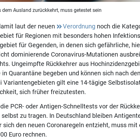
 dem Ausland zurückkehrt, muss getestet sein
damit laut der neuen
Verordnung
noch die Kateg
ebiet für Regionen mit besonders hohen Infektion
gebiet für Gegenden, in denen sich gefährliche, hi
icht dominierende Coronavirus-Mutationen ausbreit
ichts. Ungeimpfte Rückkehrer aus Hochinzidenzge
e in Quarantäne begeben und können sich nach de
ei Variantengebieten gilt eine 14-tägige Selbstisola
chkeit, sich früher freizutesten.
 die PCR- oder Antigen-Schnelltests vor der Rückke
selbst zu tragen. In Deutschland bleiben Antigente
r sich den neuen Coronaregeln entzieht, muss mit 
000 Euro rechnen.