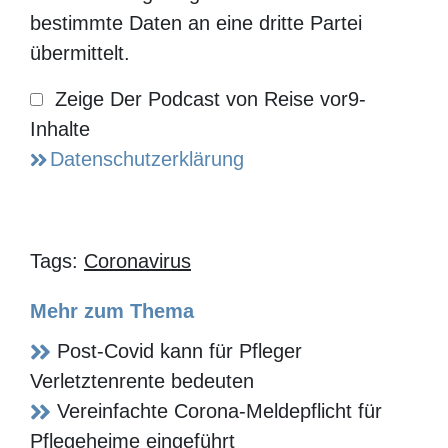
von Reise
vor9
? Alles Wichtige für
Reiseprofis in drei Minuten. Einfach mal
reinhören:
Sie haben der Darstellung dieses Inhalts nicht
zugestimmt. Mit Ihrer Erlaubnis wird der Inhalt
angezeigt. Dann werden bestimmte Daten an eine
dritte Partei übermittelt.
Zeige Der
Podcast von
Datenschutzerklärung
Reise vor9-
Inhalte
Tags:
Coronavirus