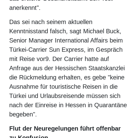
Zielgebiet maximal 48 Stunden vor der
Rückreisen einen PCR-Test vornehmen
ließen und dieser negativ ausgefallen sei.
Aus Rheinland-Pfalz wurde Reisenden
zudem dazu geraten, "sicherzustellen, ob
das örtliche Gesundheitsamt den Test
anerkennt".
Das sei nach seinem aktuellen
Kenntnisstand falsch, sagt Michael Buck,
Senior Manager International Affairs beim
Türkei-Carrier Sun Express, im Gespräch
mit Reise vor9. Der Carrier hatte auf
Anfrage aus der Hessischen Staatskanzlei
die Rückmeldung erhalten, es gebe "keine