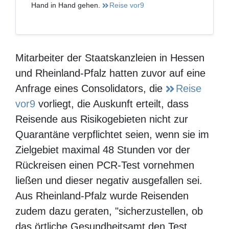
von RIU
Von der Glasflasche bis zum Meeresökosystem. RIU
setzt auf den Balearen Maßstäbe in Sachen
Nachhaltigkeit: Mit innovativen Kreislaufwirtschafts-
und Sozialprojekten sowie grünen Energielösungen
zeigt die Hotelkette, wie Urlaub und Umweltschutz
Hand in Hand gehen.
Reise vor9
Mitarbeiter der Staatskanzleien in Hessen
und Rheinland-Pfalz hatten zuvor auf eine
Anfrage eines Consolidators, die
Reise
vor9
vorliegt, die Auskunft erteilt, dass
Reisende aus Risikogebieten nicht zur
Quarantäne verpflichtet seien, wenn sie im