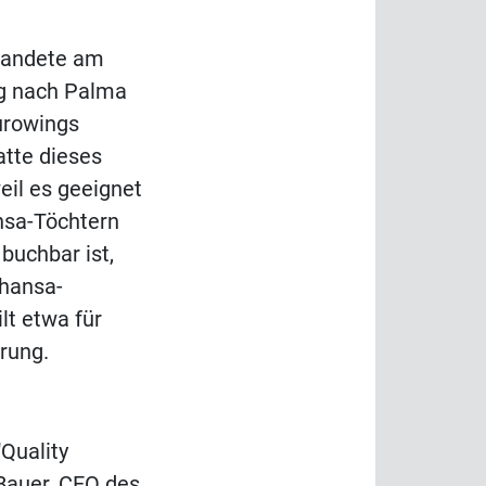
 landete am
ug nach Palma
urowings
atte dieses
eil es geeignet
nsa-Töchtern
buchbar ist,
thansa-
lt etwa für
rrung.
"Quality
 Bauer, CEO des