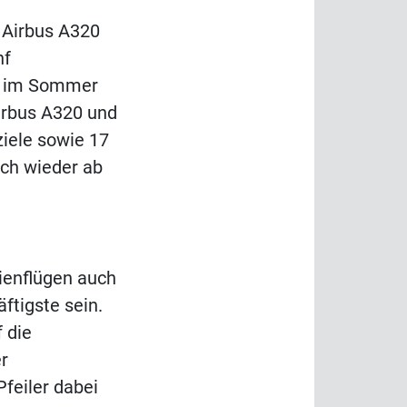
 Airbus A320
nf
nd im Sommer
irbus A320 und
ziele sowie 17
uch wieder ab
rienflügen auch
äftigste sein.
 die
r
feiler dabei