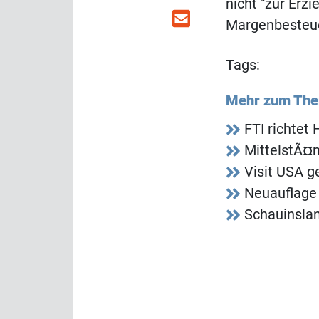
nicht "zur Erzi
Margenbesteue
Tags:
Mehr zum Th
FTI richtet
MittelstÃ¤n
Visit USA g
Neuauflage 
Schauinsla