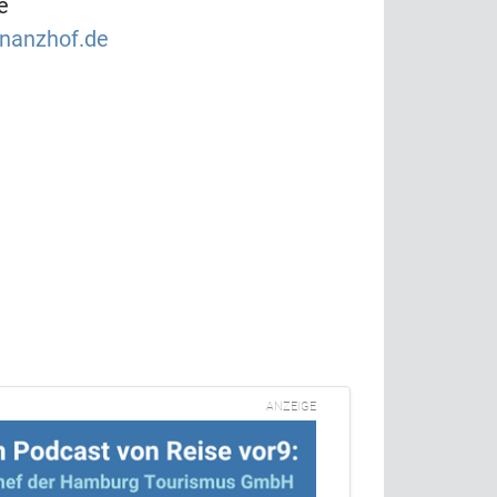
e
inanzhof.de
ANZEIGE