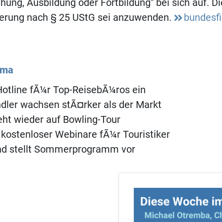
ehung, Ausbildung oder Fortbildung" bei sich auf. Di
rung nach § 25 UStG sei anzuwenden.
bundesf
ema
 Hotline fÃ¼r Top-ReisebÃ¼ros ein
dler wachsen stÃ¤rker als der Markt
eht wieder auf Bowling-Tour
kostenloser Webinare fÃ¼r Touristiker
nd stellt Sommerprogramm vor