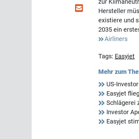
zur Klimaneutr
Hersteller mü
existiere und 
2035 ein erste
Airliners
Tags:
Easyjet
Mehr zum Th
US-Investor 
Easyjet fli
Schlägerei 
Investor Ap
Easyjet st