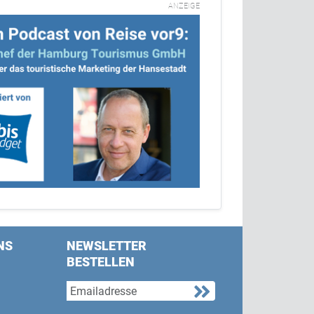
ANZEIGE
NS
NEWSLETTER
BESTELLEN
s on Facebook
w us on Twitter