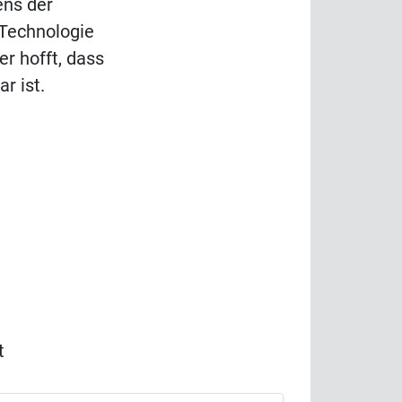
ens der
 Technologie
r hofft, dass
r ist.
t