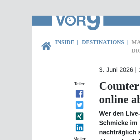
INSIDE
DESTINATIONS
MA
DIG
3. Juni 2026 | 
Counter
Teilen
auch on
Wer den Live-
Schmicke im M
schauen. Vor 
Mailen
vom Jamaica T
sich die Karib