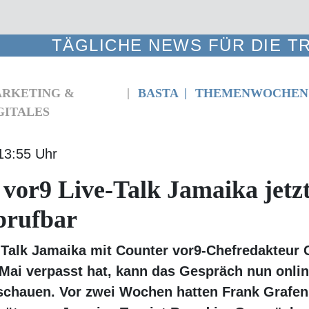
TÄGLICHE NEWS FÜR DIE TR
RKETING &
BASTA
THEMENWOCHE
ITALES
13:55 Uhr
 vor9 Live-Talk Jamaika j
line abrufbar
Talk Jamaika mit Counter vor9-Chefredakteur Chr
ai verpasst hat, kann das Gespräch nun online n
zwei Wochen hatten Frank Grafenstein und Alexa
ourist Board im Gespräch mit Counter vor9 gesch
ik-Insel nach dem Hurrikan Melissa touristisch neu