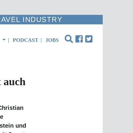
AVEL INDUSTRY
N
PODCAST
JOBS
etzt
istian
achträglich
nder Schütz
ildert, wie
 aufstellt.