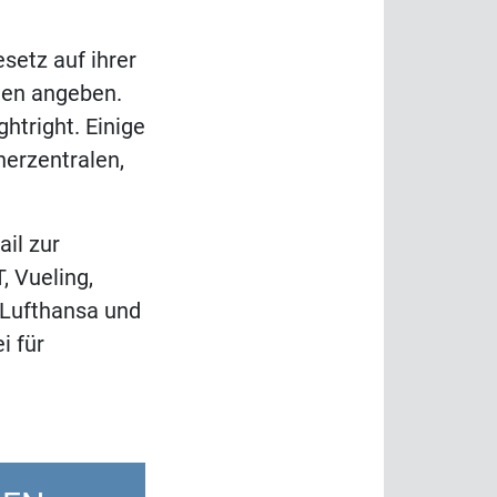
setz auf ihrer
den angeben.
ghtright. Einige
herzentralen,
ail zur
 Vueling,
r Lufthansa und
i für