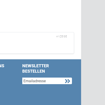
ANZEIGE
NS
NEWSLETTER
BESTELLEN
s on Facebook
w us on Twitter