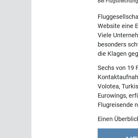
Bei Flugstreichung
Fluggesellsch
Website eine 
Viele Unternehm
besonders schw
die Klagen geg
Sechs von 19 F
Kontaktaufnahm
Volotea, Turki
Eurowings, erfü
Flugreisende 
Einen Überblick