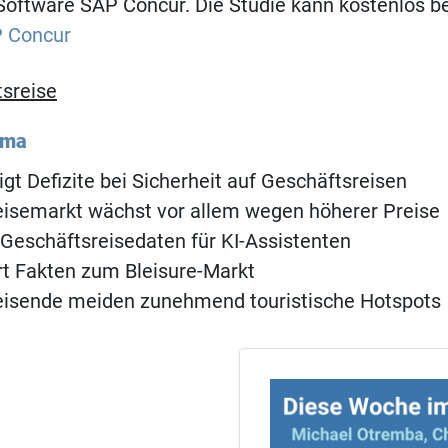
ftware SAP Concur. Die Studie kann kostenlos b
 Concur
sreise
ema
gt Defizite bei Sicherheit auf Geschäftsreisen
eisemarkt wächst vor allem wegen höherer Preise
 Geschäftsreisedaten für KI-Assistenten
ert Fakten zum Bleisure-Markt
eisende meiden zunehmend touristische Hotspots