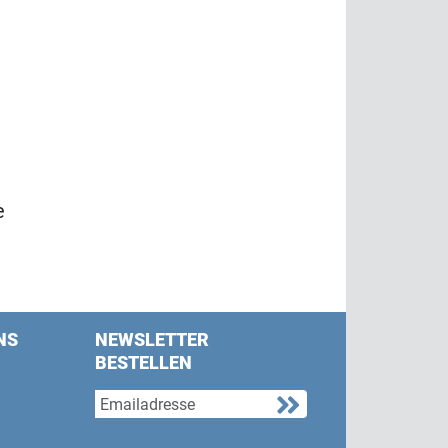
e
NS
NEWSLETTER
BESTELLEN
s on Facebook
w us on Twitter