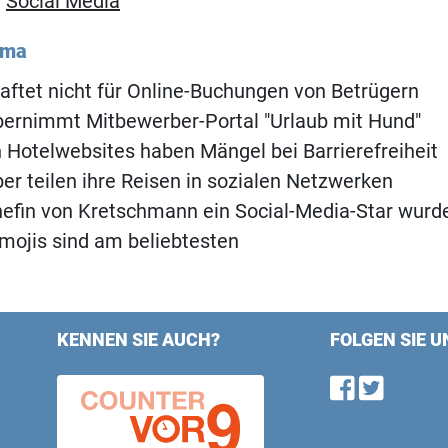
,
Social Media
ema
aftet nicht für Online-Buchungen von Betrügern
bernimmt Mitbewerber-Portal "Urlaub mit Hund"
 Hotelwebsites haben Mängel bei Barrierefreiheit
er teilen ihre Reisen in sozialen Netzwerken
efin von Kretschmann ein Social-Media-Star wurd
mojis sind am beliebtesten
KENNEN SIE AUCH?
FOLGEN SIE U
Find u
Follo