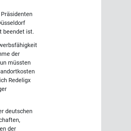
 Präsidenten
Düsseldorf
 beendet ist.
werbsfähigkeit
ahme der
 Nun müssten
tandortkosten
ich Redeligx
ger
er deutschen
chaften,
en der