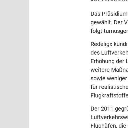
Das Präsidium
gewählt. Der 
folgt turnusge
Redeligx kündi
des Luftverke
Erhöhung der L
weitere Maßna
sowie weniger 
für realistisc
Flugkraftstoff
Der 2011 gegr
Luftverkehrswi
Flughäfen, di