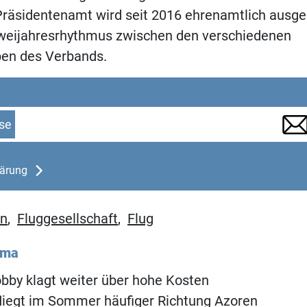
Präsidentenamt wird seit 2016 ehrenamtlich ausge
weijahresrhythmus zwischen den verschiedenen
pen des Verbands.
se
lärung
en
,
Fluggesellschaft
,
Flug
ema
obby klagt weiter über hohe Kosten
fliegt im Sommer häufiger Richtung Azoren