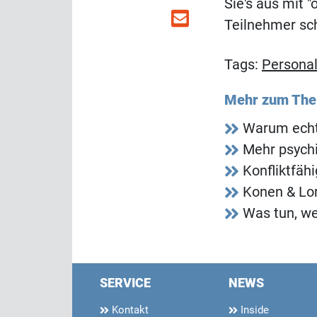
Sie's aus mit "
Teilnehmer sc
Tags:
Persona
Mehr zum Th
Warum echt
Mehr psych
Konfliktfäh
Konen & Lor
Was tun, we
SERVICE
NEWS
Kontakt
Inside