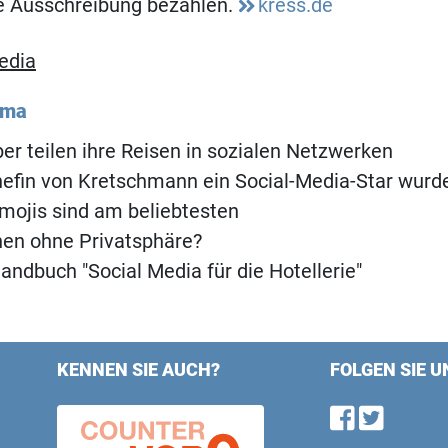
ne Ausschreibung bezahlen.
kress.de
edia
ema
er teilen ihre Reisen in sozialen Netzwerken
efin von Kretschmann ein Social-Media-Star wurd
mojis sind am beliebtesten
nen ohne Privatsphäre?
andbuch "Social Media für die Hotellerie"
KENNEN SIE AUCH?
FOLGEN SIE U
Find u
Follo