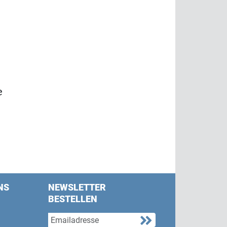
e
NS
NEWSLETTER
BESTELLEN
s on Facebook
w us on Twitter