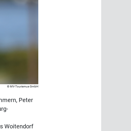
MV-Tourismus GmbH
mmern, Peter
urg-
s Woitendorf