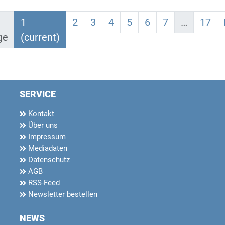
1
2
3
4
5
6
7
…
17
ge
(current)
SERVICE
Kontakt
Über uns
Impressum
Mediadaten
Datenschutz
AGB
RSS-Feed
Newsletter bestellen
NEWS