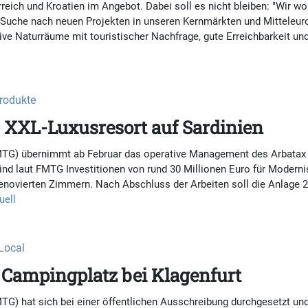
reich und Kroatien im Angebot. Dabei soll es nicht bleiben: "Wir w
r Suche nach neuen Projekten in unseren Kernmärkten und Mitteleur
ive Naturräume mit touristischer Nachfrage, gute Erreichbarkeit und
Produkte
h XXL-Luxusresort auf Sardinien
TG) übernimmt ab Februar das operative Management des Arbatax Pa
nd laut FMTG Investitionen von rund 30 Millionen Euro für Moderni
enovierten Zimmern. Nach Abschluss der Arbeiten soll die Anlage 2
uell
 Local
Campingplatz bei Klagenfurt
TG) hat sich bei einer öffentlichen Ausschreibung durchgesetzt u