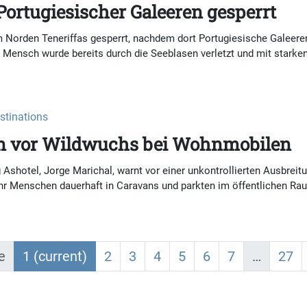
ortugiesischer Galeeren gesperrt
Norden Teneriffas gesperrt, nachdem dort Portugiesische Galeeren 
Ein Mensch wurde bereits durch die Seeblasen verletzt und mit stark
estinations
n vor Wildwuchs bei Wohnmobilen
g Ashotel, Jorge Marichal, warnt vor einer unkontrollierten Ausbr
 Menschen dauerhaft in Caravans und parkten im öffentlichen Raum
e
1
(current)
2
3
4
5
6
7
…
27