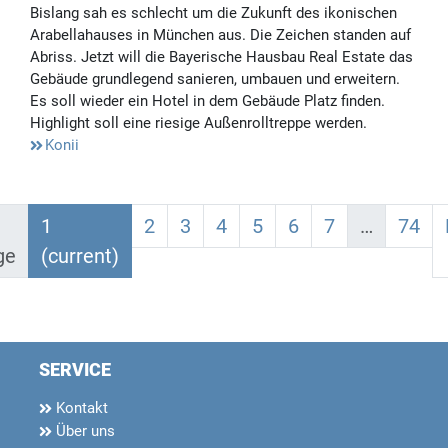
Bislang sah es schlecht um die Zukunft des ikonischen
Arabellahauses in München aus. Die Zeichen standen auf
Abriss. Jetzt will die Bayerische Hausbau Real Estate das
Gebäude grundlegend sanieren, umbauen und erweitern.
Es soll wieder ein Hotel in dem Gebäude Platz finden.
Highlight soll eine riesige Außenrolltreppe werden.
Konii
1
2
3
4
5
6
7
…
74
ge
(current)
SERVICE
Kontakt
Über uns