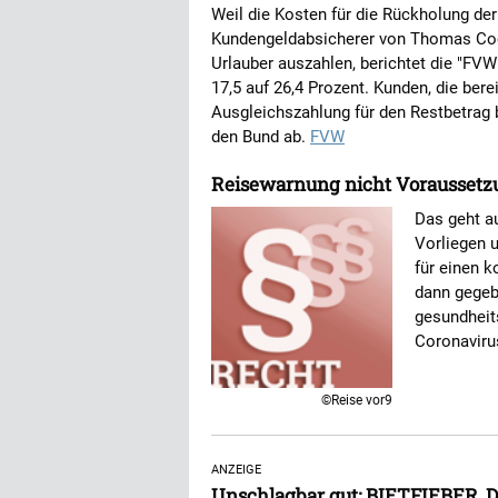
Weil die Kosten für die Rückholung der
Kundengeldabsicherer von Thomas Coo
Urlauber auszahlen, berichtet die "FVW
17,5 auf 26,4 Prozent. Kunden, die ber
Ausgleichszahlung für den Restbetrag 
den Bund ab.
FVW
Reisewarnung nicht Voraussetzu
Das geht a
Vorliegen 
für einen k
dann gegeb
gesundheit
Coronavirus
©Reise vor9
ANZEIGE
Unschlagbar gut: BIETFIEBER, 