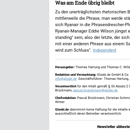
Was am Ende übrig bleibt
Zu den unerträglichsten rhetorischen B
mittlerweile die Phrase, man werde stä
sich Ryanair in die Phrasendrescher-Ph
Ryanair-Manager Eddie Wilson jüngst e
standing" sein, also der letzte, der sic
mit einer anderen Phrase aus einem 
wird zum Schluss".
Independent
Herausgeber:
Thomas Hartung und Thomas C. Wild
Redaktion und Vermarktung:
Gloobi.de GmbH & Co. 
info@gloobi.de
. Geschäftsführer: Thomas Hartung,
Verantwortlich
für den Inhalt gemäß § 55 Absatz 2 
Brückmann,
pascal.brueckmann@gloobi.de
.
Chefredaktion:
Pascal Brückmann, Christian Schmic
Winter
Gloobi.de
übernimmt keine Haftung für die Inhalte ex
ausschließlich deren Betreiber verantwortlich.
Newsletter abbestel