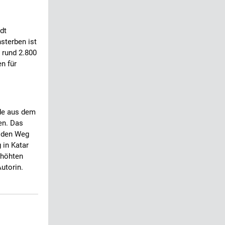
dt
sterben ist
 rund 2.800
n für
nde aus dem
en. Das
e den Weg
 in Katar
rhöhten
utorin.