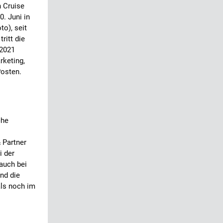
n Cruise
. Juni in
o), seit
ritt die
 2021
rketing,
osten.
che
 Partner
i der
auch bei
nd die
als noch im