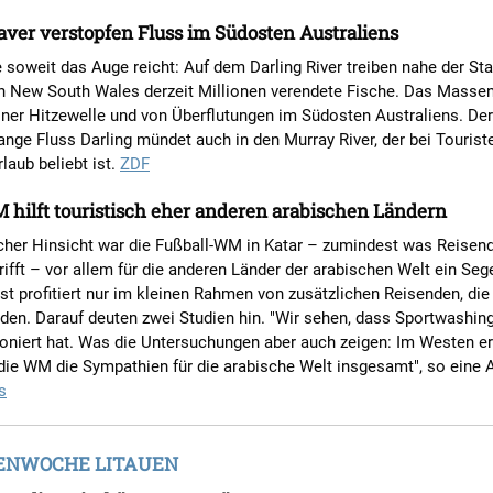
ver verstopfen Fluss im Südosten Australiens
 soweit das Auge reicht: Auf dem Darling River treiben nahe der Sta
n New South Wales derzeit Millionen verendete Fische. Das Massen
iner Hitzewelle und von Überflutungen im Südosten Australiens. Der
ange Fluss Darling mündet auch in den Murray River, der bei Touriste
aub beliebt ist.
ZDF
hilft touristisch eher anderen arabischen Ländern
ischer Hinsicht war die Fußball-WM in Katar – zumindest was Reise
ifft – vor allem für die anderen Länder der arabischen Welt ein Seg
st profitiert nur im kleinen Rahmen von zusätzlichen Reisenden, di
nden. Darauf deuten zwei Studien hin. "Wir sehen, dass Sportwashing
ioniert hat. Was die Untersuchungen aber auch zeigen: Im Westen e
die WM die Sympathien für die arabische Welt insgesamt", so eine A
s
NWOCHE LITAUEN