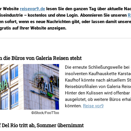
er Website
reisevor9.de
lesen Sie den ganzen Tag über aktuelle Na
iseindustrie – kostenlos und ohne Login. Abonnieren Sie unseren
R
en sofort, wenn es neue Nachrichten gibt, oder lassen damit unsere
gratis auf Ihrer Website anzeigen.
 die Büros von Galeria Reisen steht
Die erneute Schließungswelle bei 
insolventen Kaufhauskette Karsta
Kaufhof könnte nach aktuellem St
Reisebürofilialen von Galeria Reis
Hinter den Kulissen wird offenbar
ausgelotet, ob weitere Büros erha
könnten.
Reise vor9
©iStock/FooTToo
Del Rio tritt ab, Sommer übernimmt