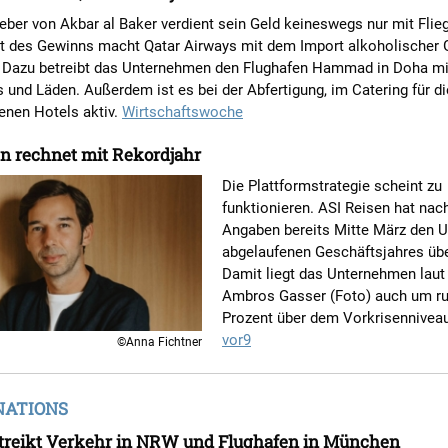
eber von Akbar al Baker verdient sein Geld keineswegs nur mit Flie
nt des Gewinns macht Qatar Airways mit dem Import alkoholischer 
. Dazu betreibt das Unternehmen den Flughafen Hammad in Doha mi
 und Läden. Außerdem ist es bei der Abfertigung, im Catering für di
enen Hotels aktiv.
Wirtschaftswoche
n rechnet mit Rekordjahr
Die Plattformstrategie scheint zu
funktionieren. ASI Reisen hat nac
Angaben bereits Mitte März den 
abgelaufenen Geschäftsjahres übe
Damit liegt das Unternehmen laut
Ambros Gasser (Foto) auch um r
Prozent über dem Vorkrisennivea
vor9
©Anna Fichtner
NATIONS
streikt Verkehr in NRW und Flughafen in München