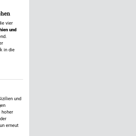
chen
ie vier
hien und
nd.
er
 in die
izilien und
gen
 hoher
 der
nun erneut