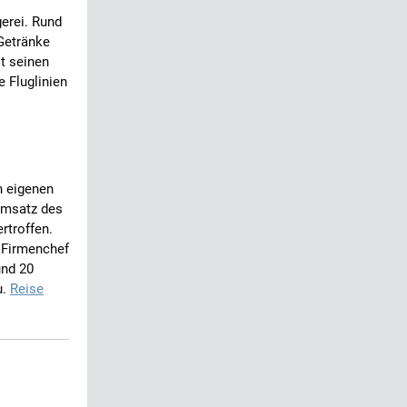
gerei. Rund
Getränke
t seinen
e Fluglinien
h eigenen
Umsatz des
rtroffen.
 Firmenchef
und 20
u.
Reise