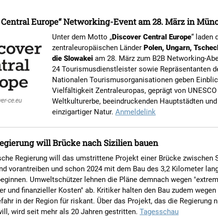
r Central Europe“ Networking-Event am 28. März in Mün
Unter dem Motto „
Discover Central Europe
“ laden d
zentraleuropäischen Länder
Polen, Ungarn, Tschec
die Slowakei
am 28. März zum B2B Networking-Abe
24 Tourismusdienstleister sowie Repräsentanten d
Nationalen Tourismusorganisationen geben Einblick
Vielfältigkeit Zentraleuropas, geprägt von UNESCO
Weltkulturerbe, beeindruckenden Hauptstädten und
einzigartiger Natur.
Anmeldelink
Regierung will Brücke nach Sizilien bauen
ische Regierung will das umstrittene Projekt einer Brücke zwischen S
nd vorantreiben und schon 2024 mit dem Bau des 3,2 Kilometer lan
eginnen. Umweltschützer lehnen die Pläne demnach wegen "extrem
r und finanzieller Kosten" ab. Kritiker halten den Bau zudem wegen
ahr in der Region für riskant. Über das Projekt, das die Regierung 
ll, wird seit mehr als 20 Jahren gestritten.
Tagesschau