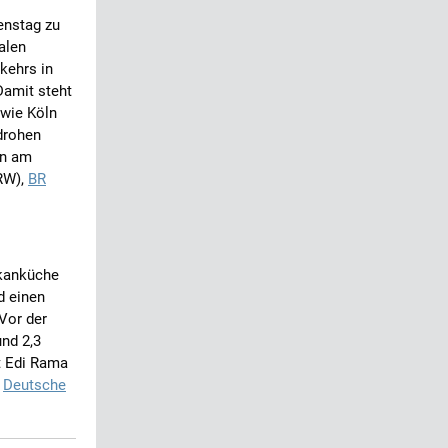
enstag zu
alen
kehrs in
Damit steht
 wie Köln
drohen
en am
RW),
BR
lkanküche
d einen
Vor der
nd 2,3
t Edi Rama
.
Deutsche