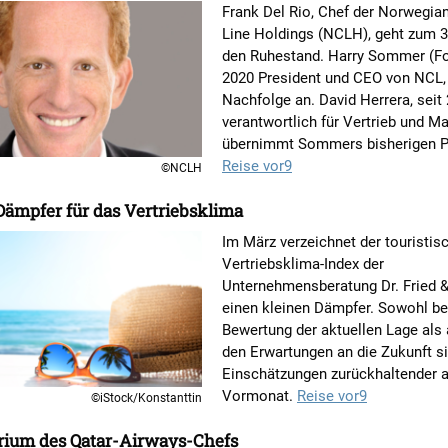
Frank Del Rio, Chef der Norwegia
Line Holdings (NCLH), geht zum 30
den Ruhestand. Harry Sommer (Fot
2020 President und CEO von NCL, t
Nachfolge an. David Herrera, seit
verantwortlich für Vertrieb und Ma
übernimmt Sommers bisherigen P
Reise vor9
©NCLH
Dämpfer für das Vertriebsklima
Im März verzeichnet der touristis
Vertriebsklima-Index der
Unternehmensberatung Dr. Fried &
einen kleinen Dämpfer. Sowohl be
Bewertung der aktuellen Lage als 
den Erwartungen an die Zukunft si
Einschätzungen zurückhaltender 
Vormonat.
Reise vor9
©iStock/Konstanttin
rium des Qatar-Airways-Chefs