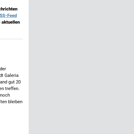
chrichten
SS-Feed
 aktuellen
der
dt Galeria
and gut 20
en treffen.
 noch
lten bleiben