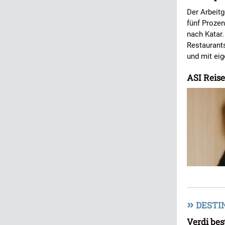
Der Arbeitg
fünf Proze
nach Katar
Restaurants
und mit eig
ASI Reise
»
DESTI
Verdi be