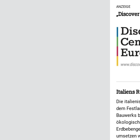
ANZEIGE
„Discove
Italiens 
Die italien
dem Festla
Bauwerks b
ökologische
Erdbebengef
umsetzen wi