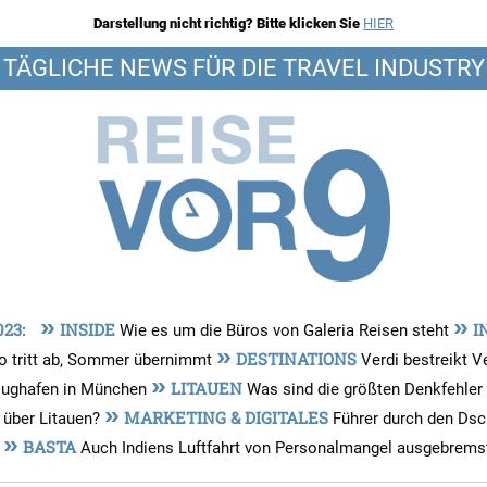
Darstellung nicht richtig? Bitte klicken Sie
HIER
TÄGLICHE NEWS FÜR DIE TRAVEL INDUSTRY
»
»
023:
INSIDE
I
Wie es um die Büros von Galeria Reisen steht
»
DESTINATIONS
io tritt ab, Sommer übernimmt
Verdi bestreikt V
»
LITAUEN
lughafen in München
Was sind die größten Denkfehler
»
MARKETING & DIGITALES
 über Litauen?
Führer durch den Dsc
»
BASTA
s
Auch Indiens Luftfahrt von Personalmangel ausgebrems