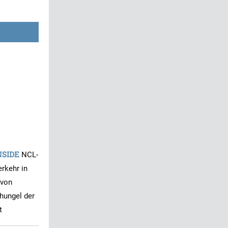
NSIDE
NCL-
erkehr in
 von
hungel der
t