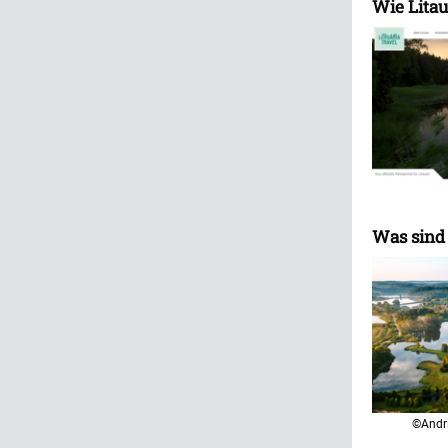
Wie Litau
Was sind 
©Andri