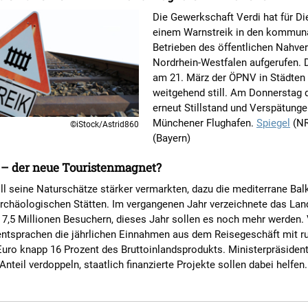
Die Gewerkschaft Verdi hat für Di
einem Warnstreik in den kommun
Betrieben des öffentlichen Nahver
Nordrhein-Westfalen aufgerufen. 
am 21. März der ÖPNV in Städten
weitgehend still. Am Donnerstag 
erneut Stillstand und Verspätung
Münchener Flughafen.
Spiegel
(N
©iStock/Astrid860
(Bayern)
 – der neue Touristenmagnet?
ll seine Naturschätze stärker vermarkten, dazu die mediterrane Ba
archäologischen Stätten. Im vergangenen Jahr verzeichnete das Lan
7,5 Millionen Besuchern, dieses Jahr sollen es noch mehr werden. 
ntsprachen die jährlichen Einnahmen aus dem Reisegeschäft mit ru
Euro knapp 16 Prozent des Bruttoinlandsprodukts. Ministerpräsiden
 Anteil verdoppeln, staatlich finanzierte Projekte sollen dabei helfen