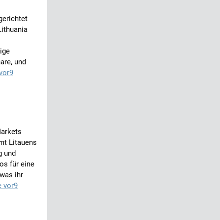
gerichtet
Lithuania
ige
are, und
vor9
Markets
t Litauens
g und
os für eine
was ihr
e vor9