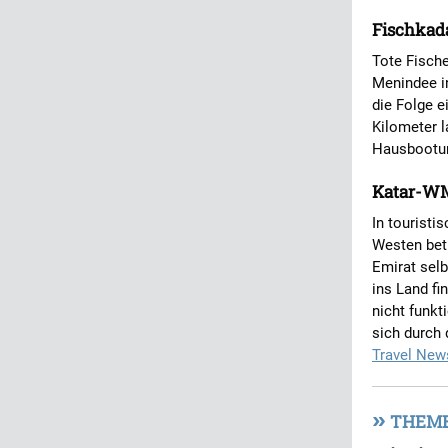
Fischkada
Tote Fische
Menindee i
die Folge e
Kilometer l
Hausbooturl
Katar-WM 
In tourist
Westen betr
Emirat selb
ins Land fi
nicht funkt
sich durch 
Travel New
»
THEME