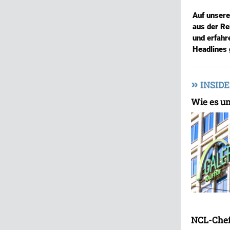
Auf unser
aus der Re
und erfahr
Headlines 
»
INSIDE
Wie es um
NCL-Chef 