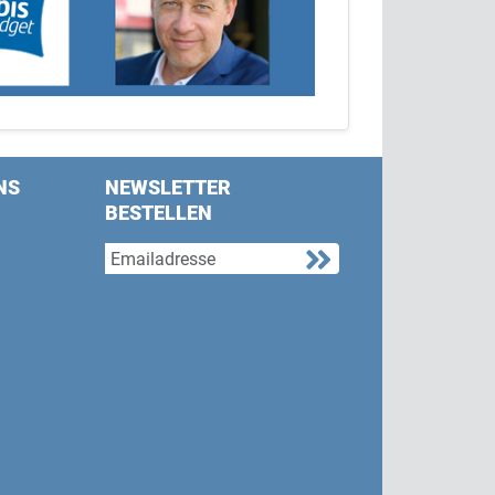
NS
NEWSLETTER
BESTELLEN
s on Facebook
w us on Twitter