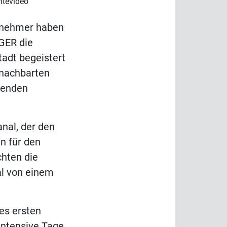
ntevideo
lnehmer haben
GER die
tadt begeistert
enachbarten
nenden
nal, der den
n für den
chten die
al von einem
es ersten
intensive Tage