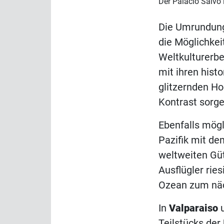
Der Palacio Salvo
Die Umrundung
die Möglichke
Weltkulturerbe
mit ihren his
glitzernden Ho
Kontrast sorge
Ebenfalls mög
Pazifik mit de
weltweiten Güt
Ausflügler rie
Ozean zum nä
In
Valparaiso
Teilstücks de