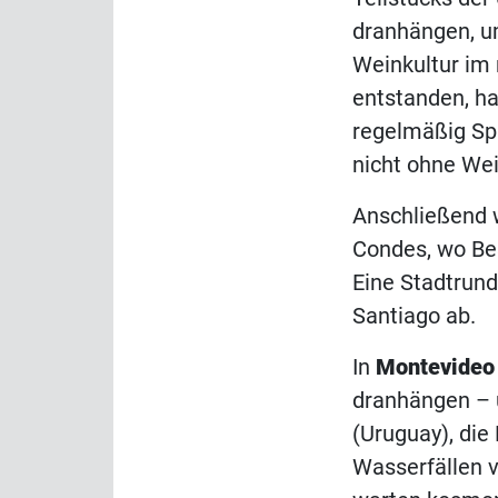
dranhängen, um
Weinkultur im
entstanden, ha
regelmäßig Spi
nicht ohne Wei
Anschließend w
Condes, wo Be
Eine Stadtrundf
Santiago ab.
In
Montevideo
dranhängen – u
(Uruguay), di
Wasserfällen 