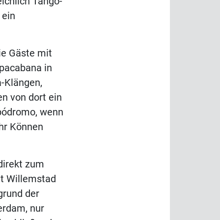
ichlich Tango-
 ein
ie Gäste mit
opacabana in
a-Klängen,
n von dort ein
bódromo, wenn
ihr Können
direkt zum
dt Willemstad
grund der
erdam, nur