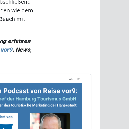
Abschließend
änden wie dem
-Beach mit
ng erfahren
 vor9
. News,
ANZEIGE