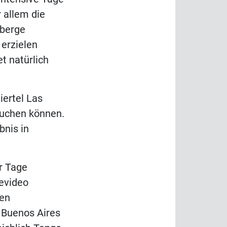
 allem die
nberge
 erzielen
t natürlich
ertel Las
auchen können.
bnis in
r Tage
evideo
den
 Buenos Aires