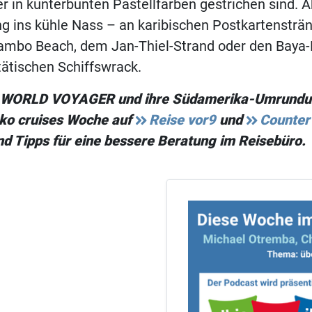
r in kunterbunten Pastellfarben gestrichen sind. 
ng ins kühle Nass – an karibischen Postkartenstr
ambo Beach, dem Jan-Thiel-Strand oder den Baya
ätischen Schiffswrack.
e WORLD VOYAGER und ihre Südamerika-Umrundu
cko cruises Woche auf
Reise vor9
und
Counter
d Tipps für eine bessere Beratung im Reisebüro.