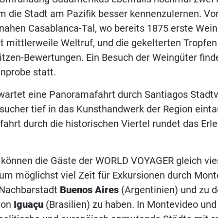
 die Stadt am Pazifik besser kennenzulernen. Vor
 nahen Casablanca-Tal, wo bereits 1875 erste Wei
t mittlerweile Weltruf, und die gekelterten Tropfen
tzen-Bewertungen. Ein Besuch der Weingüter finde
nprobe statt.
artet eine Panoramafahrt durch Santiagos Stadtvi
sucher tief in das Kunsthandwerk der Region eint
ahrt durch die historischen Viertel rundet das Erle
können die Gäste der WORLD VOYAGER gleich vie
m möglichst viel Zeit für Exkursionen durch Mont
e Nachbarstadt
Buenos Aires
(Argentinien) und zu 
von
Iguaçu
(Brasilien) zu haben. In Montevideo und