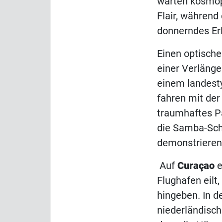
warten kosmop
Flair, während
donnerndes Erl
Einen optische
einer Verlänge
einem landest
fahren mit der
traumhaftes 
die Samba-Sch
demonstrieren
Auf
Curaçao
e
Flughafen eilt
hingeben. In d
niederländisch