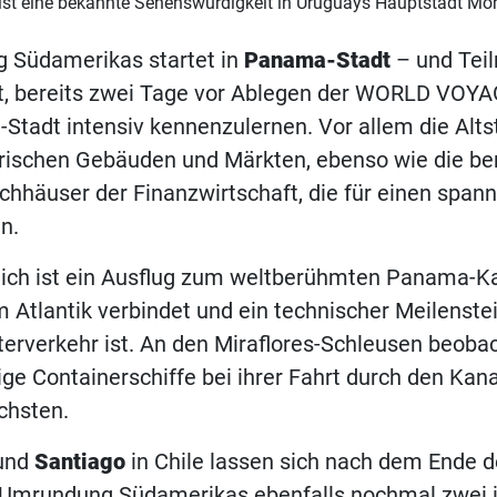
 ist eine bekannte Sehenswürdigkeit in Uruguays Hauptstadt Mo
 Südamerikas startet in
Panama-Stadt
– und Tei
it, bereits zwei Tage vor Ablegen der WORLD VOYA
-Stadt intensiv kennenzulernen. Vor allem die Alts
torischen Gebäuden und Märkten, ebenso wie die b
chhäuser der Finanzwirtschaft, die für einen span
n.
lich ist ein Ausflug zum weltberühmten Panama-Ka
m Atlantik verbindet und ein technischer Meilenstei
erverkehr ist. An den Miraflores-Schleusen beoba
sige Containerschiffe bei ihrer Fahrt durch den Kan
chsten.
und
Santiago
in Chile lassen sich nach dem Ende d
r Umrundung Südamerikas ebenfalls nochmal zwei 