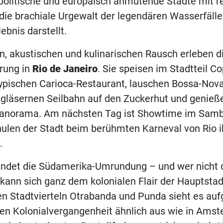
olitische und europäisch anmutende Städte mit re
 die brachiale Urgewalt der legendären Wasserfälle
ebnis darstellt.
n, akustischen und kulinarischen Rausch erleben d
rung in
Rio de Janeiro
. Sie speisen im Stadtteil C
ypischen Carioca-Restaurant, lauschen Bossa-Nov
 gläsernen Seilbahn auf den Zuckerhut und genieße
Panorama. Am nächsten Tag ist Showtime im Sam
ulen der Stadt beim berühmten Karneval von Rio 
.
ndet die Südamerika-Umrundung – und wer nicht 
, kann sich ganz dem kolonialen Flair der Hauptsta
en Stadtvierteln Otrabanda und Punda sieht es auf
en Kolonialvergangenheit ähnlich aus wie in Amst