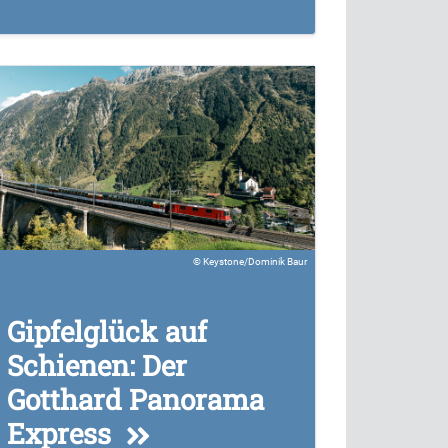
Keystone/Dominik Baur
Gipfelglück auf
Schienen: Der
Gotthard Panorama
Express