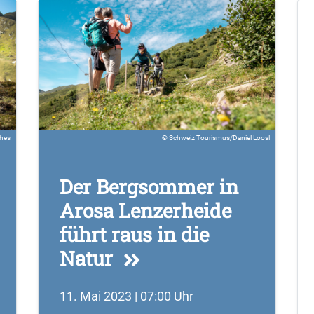
hes
Schweiz Tourismus/Daniel Loosl
Der Bergsommer in
Arosa Lenzerheide
führt raus in die
Natur
11. Mai 2023 | 07:00 Uhr