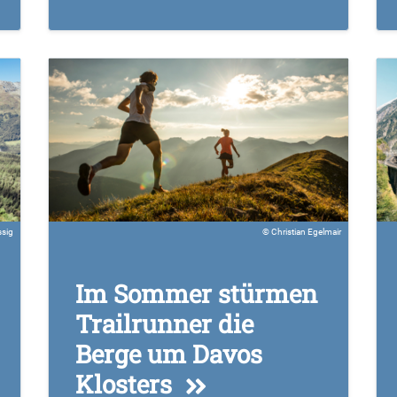
ssig
Christian Egelmair
Im Sommer stürmen
Trailrunner die
Berge um Davos
Klosters