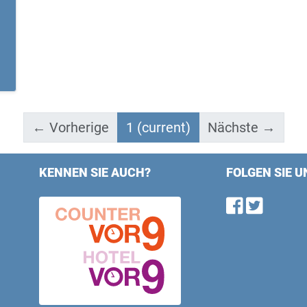
← Vorherige
1
(current)
Nächste →
KENNEN SIE AUCH?
FOLGEN SIE U
Find u
Follo