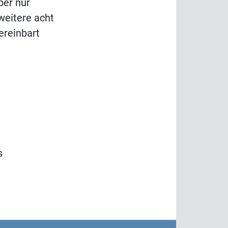
aber nur
weitere acht
ereinbart
s