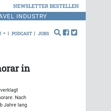
NEWSLETTER BESTELLEN
AVEL INDUSTRY
N
PODCAST
JOBS
orar in
 verklagt
norare. Nach
lb Jahre lang