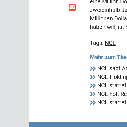
eine Million Do
zweieinhalb Ja
Millionen Doll
haben will, is
Tags:
NCL
Mehr zum Th
NCL sagt A
NCL-Holdin
NCL statte
NCL holt Re
NCL startet