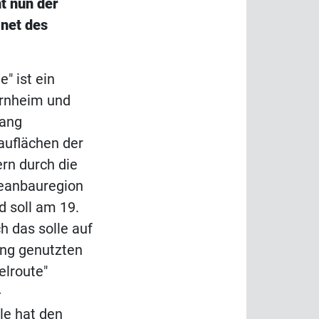
t nun der
net des
" ist ein
rnheim und
lang
bauflächen der
ern durch die
eanbauregion
 soll am 19.
h das solle auf
ang genutzten
elroute"
-
le hat den