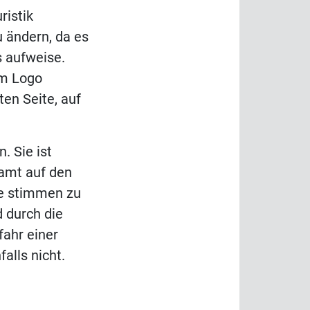
ristik
u ändern, da es
s aufweise.
em Logo
ten Seite, auf
. Sie ist
namt auf den
de stimmen zu
d durch die
fahr einer
alls nicht.