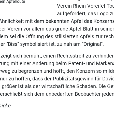
hen Apfelroute
Verein Rhein-Voreifel-Tou
aufgefordert, das Logo z
Ähnlichkeit mit dem bekannten Apfel des Konzern
er Verein vor allem das grüne Apfel-Blatt in sein
em sei die Öffnung des stilisierten Apfels zur rech
er "Biss" symbolisiert ist, zu nah am "Original".
zeigt sich bemüht, einen Rechtsstreit zu verhindern
tzung mit einer Änderung beim Patent- und Marke
weg zu begrenzen und hofft, den Konzern so mil
 nur zu hoffen, dass der Publizitätsgewinn für Davi
 größer ist als der wirtschaftliche Schaden. Die Ge
rschließt sich dem unbedarften Beobachter jedenf
micke