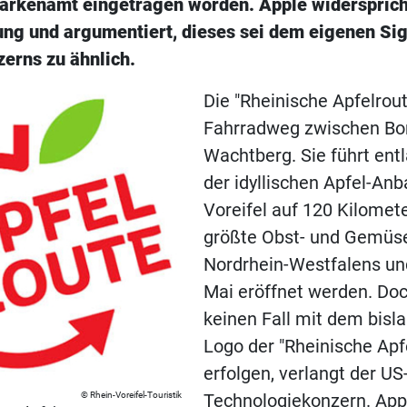
arkenamt eingetragen worden. Apple widersprich
g und argumentiert, dieses sei dem eigenen Sig
erns zu ähnlich.
Die "Rheinische Apfelroute
Fahrradweg zwischen Bo
Wachtberg. Sie führt ent
der idyllischen Apfel-An
Voreifel auf 120 Kilomet
größte Obst- und Gemüs
Nordrhein-Westfalens und
Mai eröffnet werden. Doc
keinen Fall mit dem bisl
Logo der "Rheinische Apf
erfolgen, verlangt der US
Rhein-Voreifel-Touristik
Technologiekonzern. App