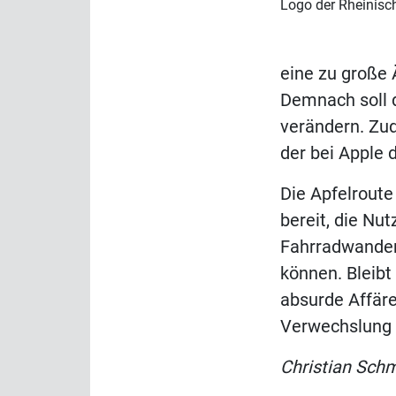
Logo der Rheinisc
eine zu große 
Demnach soll d
verändern. Zud
der bei Apple d
Die Apfelroute 
bereit, die Nu
Fahrradwander
können. Bleibt
absurde Affäre
Verwechslung e
Christian Sch